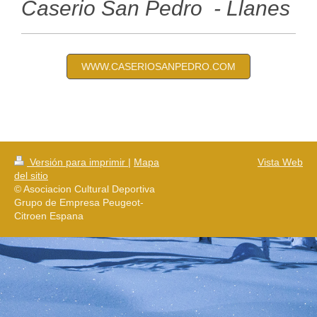
Caserio San Pedro - Llanes
WWW.CASERIOSANPEDRO.COM
Versión para imprimir
|
Mapa
Vista Web
del sitio
© Asociacion Cultural Deportiva
Grupo de Empresa Peugeot-
Citroen Espana