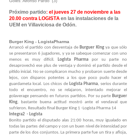
Goles: Alfonso Pardo (3)
Próximo partido
: el jueves 27 de noviembre a las
20.00 contra LOGISTA
en las instalaciones de la
UEM en Villaviciosa de Odón.
Burger King - LogistaPharma
Arrancó el partido con desventaja de
Burguer King
ya que sólo
se presentaron 6 jugadores, y ya se sabeque comenzar con uno
menos es muy difícil.
Logista Pharma
por su parte no
desaprovechó ese plus de ventaja y dominó el partido desde el
pitido inicial. No se complicaron mucho y probaron suerte desde
lejos, con disparos potentes a los que poco pudo hacer el
guardameta local. Los chicos de
Logista Pharma
, serios durante
todo el encuentro, no se relajaron, intentado mejorar el
golaverage pensando en futuros partidos. Por su parte
Burguer
King
, bastante buena actitud mostró ante el vendaval que
sufrieron. Resultado final Burger King 1 -Logista Pharma 14
Integra2 - Logista
Bonito partido el disputado alas 21:00 horas, muy igualado en
todas las partes del campo y con un buen nivel de intensidad por
parte de los dos conjuntos. La primera parte fue un tira y afloja,