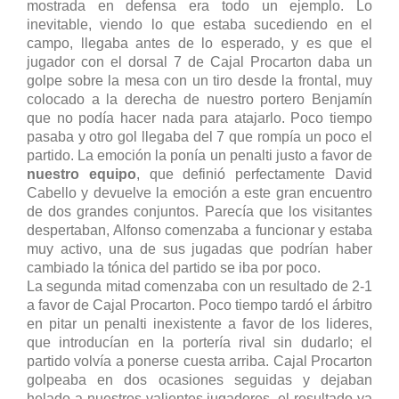
mostrada en defensa era todo un ejemplo. Lo
inevitable, viendo lo que estaba sucediendo en el
campo, llegaba antes de lo esperado, y es que el
jugador con el dorsal 7 de Cajal Procarton daba un
golpe sobre la mesa con un tiro desde la frontal, muy
colocado a la derecha de nuestro portero Benjamín
que no podía hacer nada para atajarlo. Poco tiempo
pasaba y otro gol llegaba del 7 que rompía un poco el
partido. La emoción la ponía un penalti justo a favor de
nuestro equipo
, que definió perfectamente David
Cabello y devuelve la emoción a este gran encuentro
de dos grandes conjuntos. Parecía que los visitantes
despertaban, Alfonso comenzaba a funcionar y estaba
muy activo, una de sus jugadas que podrían haber
cambiado la tónica del partido se iba por poco.
La segunda mitad comenzaba con un resultado de 2-1
a favor de Cajal Procarton. Poco tiempo tardó el árbitro
en pitar un penalti inexistente a favor de los lideres,
que introducían en la portería rival sin dudarlo; el
partido volvía a ponerse cuesta arriba. Cajal Procarton
golpeaba en dos ocasiones seguidas y dejaban
helado a nuestros valientes jugadores, el resultado ya