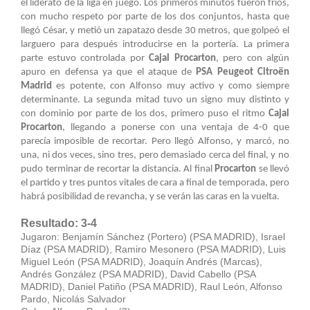
el liderato de la liga en juego. Los primeros minutos fueron fríos,
con mucho respeto por parte de los dos conjuntos, hasta que
llegó César, y metió un zapatazo desde 30 metros, que golpeó el
larguero para después introducirse en la portería. La primera
parte estuvo controlada por
Cajal Procarton
, pero con algún
apuro en defensa ya que el ataque de
PSA Peugeot Citroën
Madrid
es potente, con Alfonso muy activo y como siempre
determinante. La segunda mitad tuvo un signo muy distinto y
con dominio por parte de los dos, primero puso el ritmo
Cajal
Procarton
, llegando a ponerse con una ventaja de 4-0 que
parecía imposible de recortar. Pero llegó Alfonso, y marcó, no
una, ni dos veces, sino tres, pero demasiado cerca del final, y no
pudo terminar de recortar la distancia. Al final
Procarton
se llevó
el partido y tres puntos vitales de cara a final de temporada, pero
habrá posibilidad de revancha, y se verán las caras en la vuelta.
Resultado: 3-4
Jugaron: Benjamín Sánchez (Portero) (PSA MADRID), Israel
Díaz (PSA MADRID), Ramiro Mesonero (PSA MADRID), Luis
Miguel León (PSA MADRID), Joaquín Andrés (Marcas),
Andrés González (PSA MADRID), David Cabello (PSA
MADRID), Daniel Patiño (PSA MADRID), Raul León, Alfonso
Pardo, Nicolás Salvador