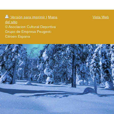
Versión para imprimir
|
Mapa
Vista Web
del sitio
© Asociacion Cultural Deportiva
Grupo de Empresa Peugeot-
Citroen Espana